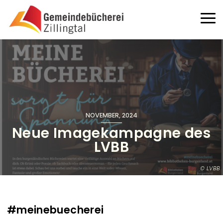
Direkt zum Inhalt
Haup
NOVEMBER, 2024
Neue Imagekampagne des
LVBB
LVBB
#meinebuecherei