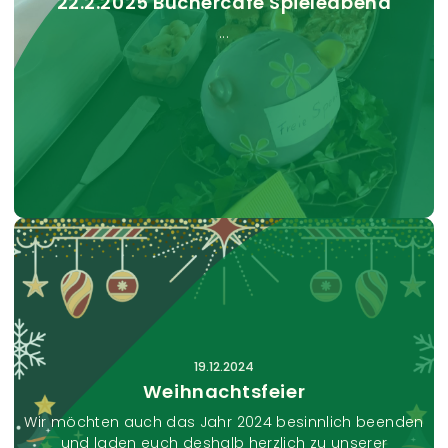
22.2.2025 Büchercafe Spieleabend
...
25.01.2025
BÜCHERCAFE / SPIELEABEND
Wir treffen uns auch im neuen Jahr wieder zum
Plaudern und am Abend zu Spielen. Wir freuen uns
darauf auch mal neue Gesichter zu sehen.Kommt
doch doch einfach vorbei! ...
19.12.2024
Weihnachtsfeier
Wir möchten auch das Jahr 2024 besinnlich beenden
und laden euch deshalb herzlich zu unserer