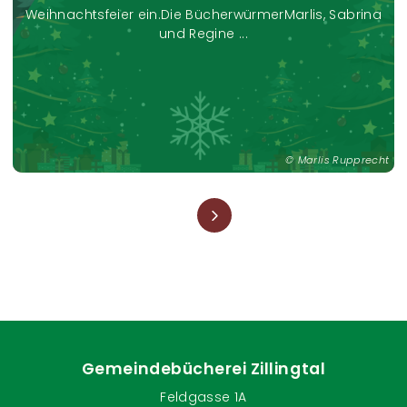
Weihnachtsfeier ein.Die BücherwürmerMarlis, Sabrina
und Regine ...
16.11.2024
BÜCHERCAFE mit SPIELEABEND
Hallo meine lieben LeserInnen und NichtleserInnenAm
Marlis Rupprecht
Samstag den 16.11.2024 hat wieder unser BÜCHERCAFE
geöffnet.Wir starten mit einer gemütlichen Runde bei
Seitennummerierung
Kaffee, Kuchen, kleinen Leckereien und netter
Plauderei.Im Ansch ...
Gemeindebücherei Zillingtal
Feldgasse 1A