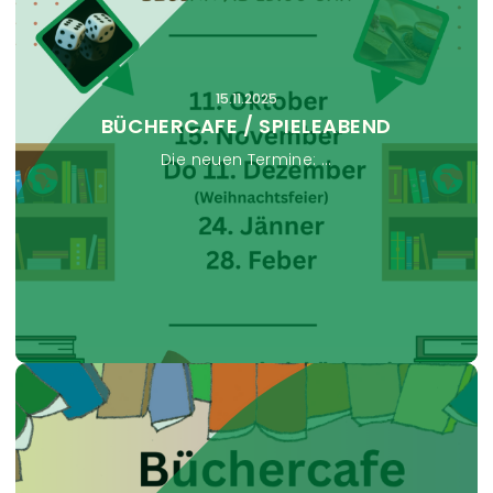
n
s
t
a
15.11.2025
l
BÜCHERCAFE / SPIELEABEND
t
Die neuen Termine: ...
u
n
g
e
n