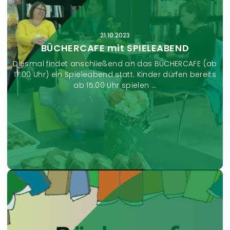
n
s
t
21.10.2023
a
BÜCHERCAFE mit SPIELEABEND
l
Diesmal findet anschließend an das BÜCHERCAFE (ab
t
17:00 Uhr) ein Spieleabend statt. Kinder dürfen bereits
u
ab 15:00 Uhr spielen ...
n
g
e
n